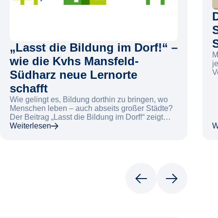
„Lasst die Bildung im Dorf!“ –
M
wie die Kvhs Mansfeld-
j
V
Südharz neue Lernorte
S
schafft
g
u
Wie gelingt es, Bildung dorthin zu bringen, wo
A
Menschen leben – auch abseits großer Städte?
S
Der Beitrag „Lasst die Bildung im Dorf!“ zeigt
b
eindrucksvoll, wie die Kreisvolkshochschule
Weiterlesen
W
T
Mansfeld-Südharz neue Wege geht, um
wohnortnahe Bildungsangebote in ländlichen
Räumen zu stärken.