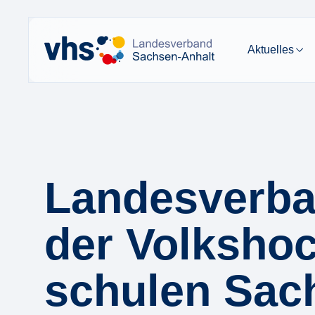
Aktuelles
Landes­ver­b
der Volks­ho
schu­len Sac