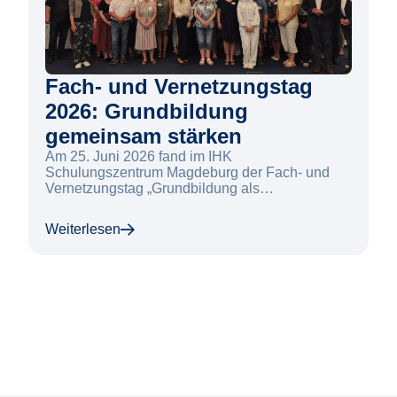
Fach- und Vernetzungstag
2026: Grundbildung
gemeinsam stärken
Am 25. Juni 2026 fand im IHK
Schulungszentrum Magdeburg der Fach- und
Vernetzungstag „Grundbildung als
gesamtgesellschaftliche Aufgabe“ statt. Die
Veranstaltung brachte Akteur:innen aus Bildung,
Weiterlesen
Politik, Arbeitsmarkt, Verwaltung, Sozialbereich
und Wissenschaft zusammen, um aktuelle
Entwicklungen und Perspektiven der
Grundbildung in Sachsen-Anhalt zu diskutieren.