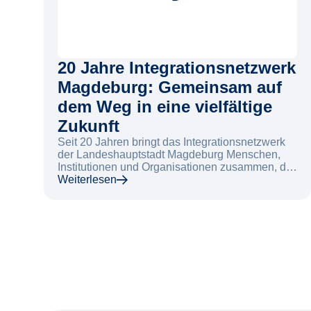
20 Jahre Integrationsnetzwerk
Magdeburg: Gemeinsam auf
dem Weg in eine vielfältige
Zukunft
Seit 20 Jahren bringt das Integrationsnetzwerk
der Landeshauptstadt Magdeburg Menschen,
Institutionen und Organisationen zusammen, die
sich für Integration, Teilhabe und
Weiterlesen
gesellschaftlichen Zusammenhalt engagieren.
Das Jubiläum bot nun Anlass, auf zwei
erfolgreiche Jahrzehnte zurückzublicken und
gleichzeitig den Blick nach vorn zu richten.