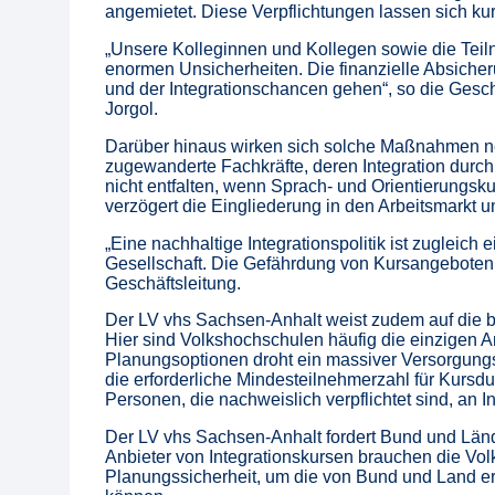
angemietet. Diese Verpflichtungen lassen sich kur
„Unsere Kolleginnen und Kollegen sowie die Tei
enormen Unsicherheiten. Die finanzielle Absicher
und der Integrationschancen gehen“, so die Gesch
Jorgol.
Darüber hinaus wirken sich solche Maßnahmen neg
zugewanderte Fachkräfte, deren Integration durch 
nicht entfalten, wenn Sprach- und Orientierungsku
verzögert die Eingliederung in den Arbeitsmarkt u
„Eine nachhaltige Integrationspolitik ist zugleich 
Gesellschaft. Die Gefährdung von Kursangeboten 
Geschäftsleitung.
Der LV vhs Sachsen-Anhalt weist zudem auf die 
Hier sind Volkshochschulen häufig die einzigen A
Planungsoptionen droht ein massiver Versorgung
die erforderliche Mindesteilnehmerzahl für Kursdur
Personen, die nachweislich verpflichtet sind, an I
Der LV vhs Sachsen-Anhalt fordert Bund und Lände
Anbieter von Integrationskursen brauchen die Vo
Planungssicherheit, um die von Bund und Land erw