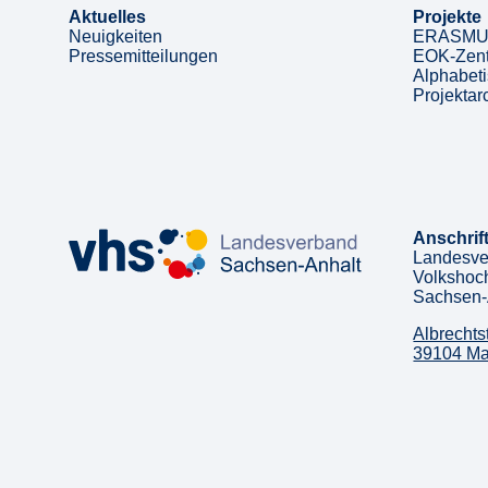
Aktuelles
Projekte
Neuigkeiten
ERASMUS
Pressemitteilungen
EOK-Zent
Alphabeti
Projektar
Anschrif
Landesve
Volkshoc
Sachsen-
Albrechts
39104 M