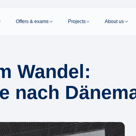
Offers & exams
Projects
About us
im Wandel:
se nach Dänem