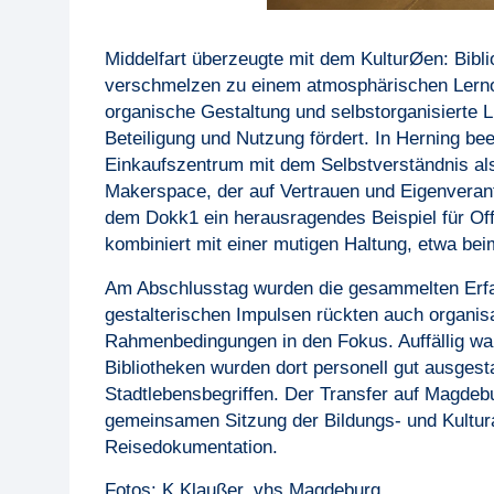
Middelfart überzeugte mit dem KulturØen: Bibli
verschmelzen zu einem atmosphärischen Lernort
organische Gestaltung und selbstorganisierte L
Beteiligung und Nutzung fördert. In Herning be
Einkaufszentrum mit dem Selbstverständnis al
Makerspace, der auf Vertrauen und Eigenverantw
dem Dokk1 ein herausragendes Beispiel für Offe
kombiniert mit einer mutigen Haltung, etwa bei
Am Abschlusstag wurden die gesammelten Erfa
gestalterischen Impulsen rückten auch organisa
Rahmenbedingungen in den Fokus. Auffällig wa
Bibliotheken wurden dort personell gut ausgesta
Stadtlebensbegriffen. Der Transfer auf Magdebu
gemeinsamen Sitzung der Bildungs- und Kultu
Reisedokumentation.
Fotos: K.Klaußer, vhs Magdeburg