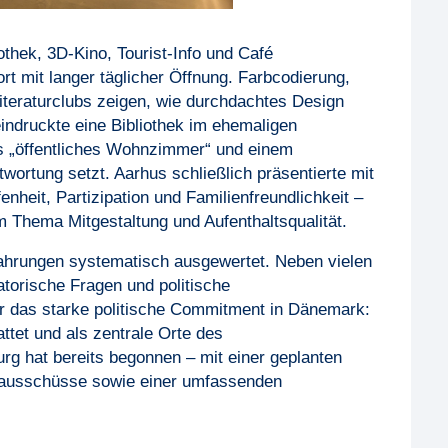
othek, 3D-Kino, Tourist-Info und Café
 mit langer täglicher Öffnung. Farbcodierung,
iteraturclubs zeigen, wie durchdachtes Design
eindruckte eine Bibliothek im ehemaligen
s „öffentliches Wohnzimmer“ und einem
ortung setzt. Aarhus schließlich präsentierte mit
nheit, Partizipation und Familienfreundlichkeit –
m Thema Mitgestaltung und Aufenthaltsqualität.
hrungen systematisch ausgewertet. Neben vielen
torische Fragen und politische
r das starke politische Commitment in Dänemark:
ttet und als zentrale Orte des
rg hat bereits begonnen – mit einer geplanten
rausschüsse sowie einer umfassenden